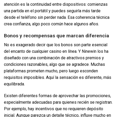
atención es la continuidad entre dispositivos: comienzas
una partida en el portátil y puedes seguirla más tarde
desde el teléfono sin perder nada. Esa coherencia técnica
crea confianza, algo poco común hace algunos años.
Bonos y recompensas que marcan diferencia
No es exagerado decir que los bonos son parte esencial
del encanto de cualquier casino en línea. Y Ninewin los ha
diseñado con una combinación de atractivos premios y
condiciones razonables, algo que se agradece. Muchas
plataformas prometen mucho, pero luego esconden
requisitos imposibles. Aquí la sensación es diferente, más
equilibrada.
Existen diferentes formas de aprovechar las promociones,
especialmente adecuadas para quienes recién se registran.
Por ejemplo, hay incentivos que no requieren depósito
inicial. Aunque parezca un detalle técnico, influye mucho en