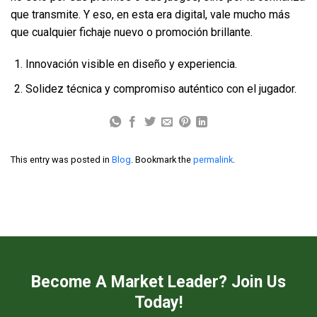
que transmite. Y eso, en esta era digital, vale mucho más
que cualquier fichaje nuevo o promoción brillante.
Innovación visible en diseño y experiencia.
Solidez técnica y compromiso auténtico con el jugador.
This entry was posted in
Blog
. Bookmark the
permalink
.
Become A Market Leader? Join Us
Today!