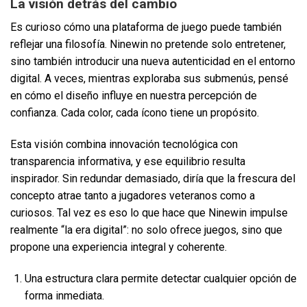
La visión detrás del cambio
Es curioso cómo una plataforma de juego puede también
reflejar una filosofía. Ninewin no pretende solo entretener,
sino también introducir una nueva autenticidad en el entorno
digital. A veces, mientras exploraba sus submenús, pensé
en cómo el diseño influye en nuestra percepción de
confianza. Cada color, cada ícono tiene un propósito.
Esta visión combina innovación tecnológica con
transparencia informativa, y ese equilibrio resulta
inspirador. Sin redundar demasiado, diría que la frescura del
concepto atrae tanto a jugadores veteranos como a
curiosos. Tal vez es eso lo que hace que Ninewin impulse
realmente “la era digital”: no solo ofrece juegos, sino que
propone una experiencia integral y coherente.
Una estructura clara permite detectar cualquier opción de
forma inmediata.