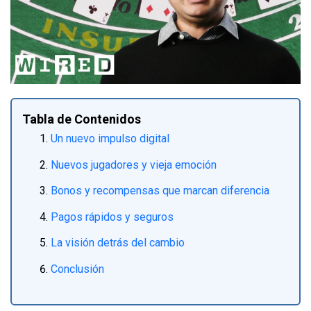
Tabla de Contenidos
Un nuevo impulso digital
Nuevos jugadores y vieja emoción
Bonos y recompensas que marcan diferencia
Pagos rápidos y seguros
La visión detrás del cambio
Conclusión