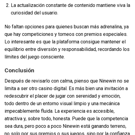
La actualización constante de contenido mantiene viva la
curiosidad del usuario.
No faltan opciones para quienes buscan más adrenalina, ya
que hay competiciones y torneos con premios especiales.
Lo interesante es que la plataforma consigue mantener el
equilibrio entre diversión y responsabilidad, recordando los
límites del juego consciente.
Conclusión
Después de revisarlo con calma, pienso que Ninewin no se
limita a ser otro casino digital. Es más bien una invitación a
redescubrir el placer de jugar con serenidad y emoción,
todo dentro de un entorno visual limpio y una mecánica
impecablemente fluida. La experiencia es accesible,
atractiva y, sobre todo, honesta. Puede que la competencia
sea dura, pero poco a poco Ninewin está ganando terreno,
no solo por sus premios o sus juegos, sino por la confianza